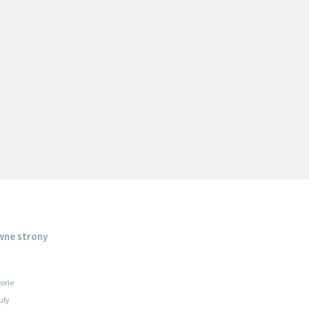
wne strony
orie
uły