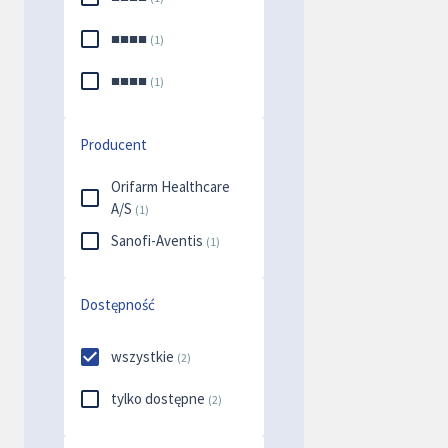
■■■■
(
1
)
■■■■
(
1
)
Producent
Orifarm Healthcare
A/S
(
1
)
Sanofi-Aventis
(
1
)
Dostępność
wszystkie
(
2
)
tylko dostępne
(
2
)