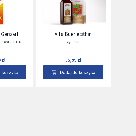
Geriavit
Vita Buerlecithin
e
,
100 tabletek
płyn
,
1 litr
 zł
55,99 zł
o koszyka
Dodaj do koszyka