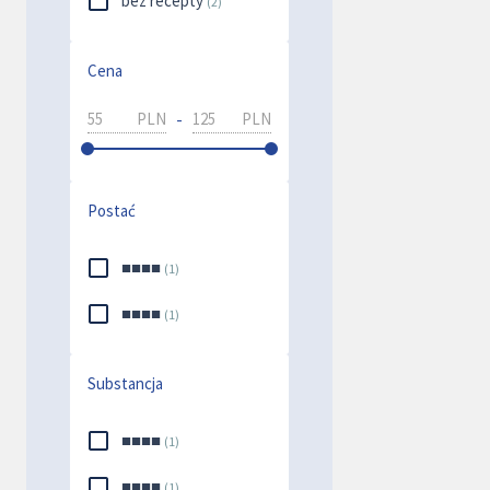
bez recepty
(
2
)
Cena
-
PLN
PLN
Postać
■■■■
(
1
)
■■■■
(
1
)
Substancja
■■■■
(
1
)
■■■■
(
1
)