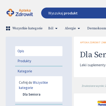
Wyszukaj
produkt
Wszystkie kategorie
Ból
Alergie
Dermokosme
APTEKA ZDROWIT ZAWI
Opis
Dla Se
Produkty
Leki i suplementy
Kategorie
Cofnij do
Wszystkie
Znalezione wyniki: 
kategorie
Dla Seniora