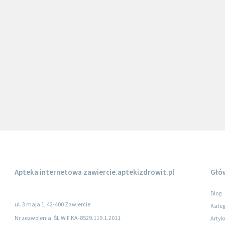
Apteka internetowa
zawiercie.aptekizdrowit.pl
Głó
Blog
ul. 3 maja 1, 42-400 Zawiercie
Kateg
Nr zezwolenia: ŚL WIF.KA-8529.119.1.2011
Artyk