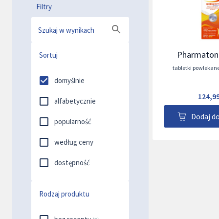
Filtry
Szukaj w wynikach
Pharmaton 
Sortuj
tabletki powlekan
domyślnie
124,99
alfabetycznie
Dodaj d
popularność
według ceny
dostępność
Rodzaj produktu