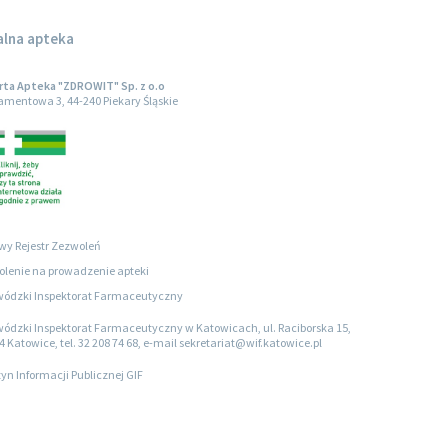
alna apteka
ta Apteka "ZDROWIT" Sp. z o.o
iamentowa 3, 44-240 Piekary Śląskie
wy Rejestr Zezwoleń
lenie na prowadzenie apteki
ódzki Inspektorat Farmaceutyczny
ódzki Inspektorat Farmaceutyczny w Katowicach, ul. Raciborska 15,
4 Katowice, tel. 32 208 74 68, e-mail sekretariat@wif.katowice.pl
tyn Informacji Publicznej GIF