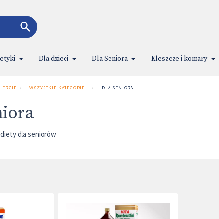
tyki
Dla dzieci
Dla Seniora
Kleszcze i komary
ERCIE UL. 3 MAJA 1
›
WSZYSTKIE KATEGORIE
›
DLA SENIORA
niora
 diety dla seniorów
2