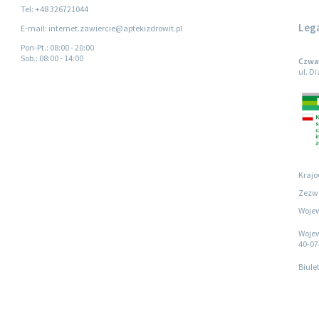
Tel: +48 326721044
Leg
E-mail: internet.zawiercie@aptekizdrowit.pl
Pon-Pt.
: 08:00 - 20:00
Sob.
: 08:00 - 14:00
Czwar
ul. D
Krajo
Zezwo
Wojew
Wojew
40-07
Biule