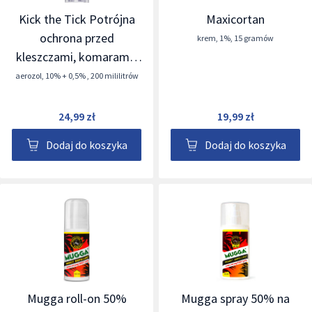
Kick the Tick Potrójna
Maxicortan
ochrona przed
krem
,
1%
,
15 gramów
kleszczami, komarami i
meszkami
aerozol
,
10% + 0,5%
,
200 mililitrów
24,99 zł
19,99 zł
Dodaj do koszyka
Dodaj do koszyka
Mugga roll-on 50%
Mugga spray 50% na