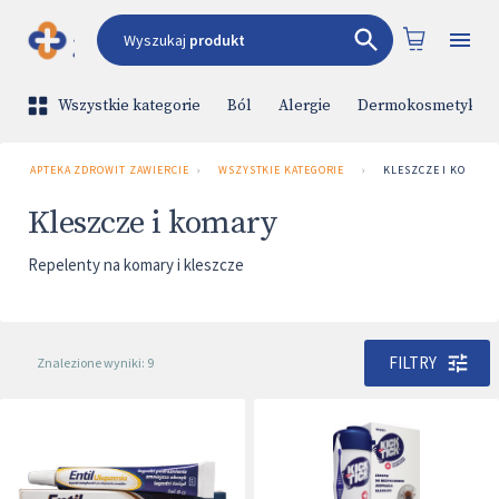
Wyszukaj
produkt
Wszystkie kategorie
Ból
Alergie
Dermokosmetyki
APTEKA ZDROWIT ZAWIERCIE UL. 3 MAJA 1
›
WSZYSTKIE KATEGORIE
›
KLESZCZE I KOMARY
Kleszcze i komary
Repelenty na komary i kleszcze
FILTRY
Znalezione wyniki: 9