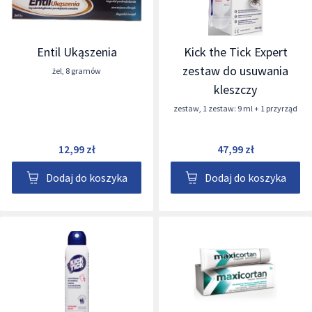
Entil Ukąszenia
Kick the Tick Expert
zestaw do usuwania
żel
,
8 gramów
kleszczy
zestaw
,
1 zestaw: 9 ml + 1 przyrząd
12,99 zł
47,99 zł
Dodaj do koszyka
Dodaj do koszyka