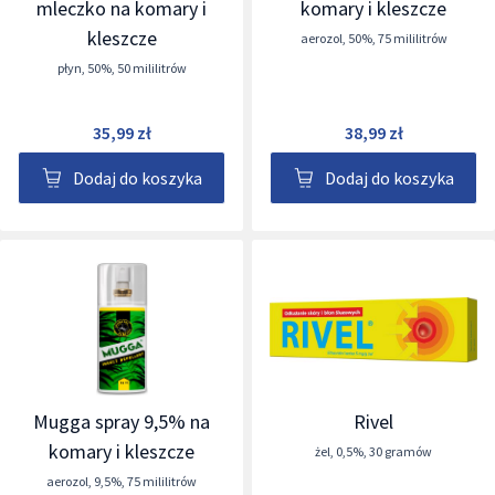
mleczko na komary i
komary i kleszcze
kleszcze
aerozol
,
50%
,
75 mililitrów
płyn
,
50%
,
50 mililitrów
35,99 zł
38,99 zł
Dodaj do koszyka
Dodaj do koszyka
Mugga spray 9,5% na
Rivel
komary i kleszcze
żel
,
0,5%
,
30 gramów
aerozol
,
9,5%
,
75 mililitrów