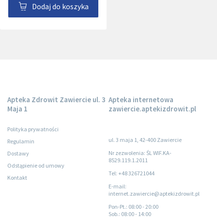
Dodaj do koszyka
Apteka Zdrowit Zawiercie ul. 3
Apteka internetowa
Maja 1
zawiercie.aptekizdrowit.pl
Polityka prywatności
ul. 3 maja 1, 42-400 Zawiercie
Regulamin
Nr zezwolenia: ŚL WIF.KA-
Dostawy
8529.119.1.2011
Odstąpienie od umowy
Tel: +48 326721044
Kontakt
E-mail:
internet.zawiercie@aptekizdrowit.pl
Pon-Pt.
: 08:00 - 20:00
Sob.
: 08:00 - 14:00