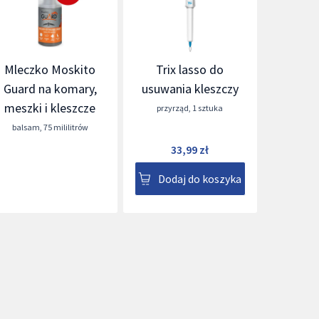
Mleczko Moskito
Trix lasso do
Guard na komary,
usuwania kleszczy
meszki i kleszcze
przyrząd
,
1 sztuka
balsam
,
75 mililitrów
33,99 zł
Dodaj do koszyka