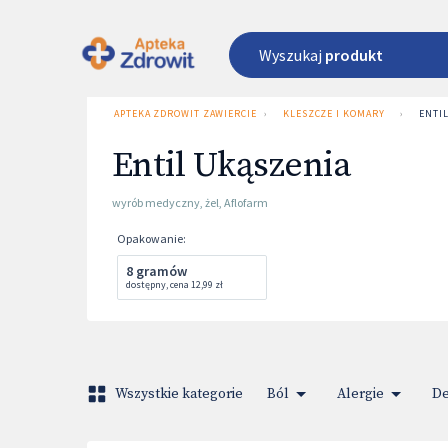
Wyszukaj
produkt
APTEKA ZDROWIT ZAWIERCIE UL. 3 MAJA 1
›
KLESZCZE I KOMARY
›
ENTI
Entil Ukąszenia
wyrób medyczny
,
żel
,
Aflofarm
Opakowanie
:
8 gramów
dostępny
,
cena
12,99 zł
Wszystkie kategorie
Ból
Alergie
De