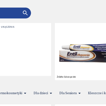
L UKĄSZENIA
Źródło:
Gdzie po lek
rmokosmetyki
Dla dzieci
Dla Seniora
Kleszcze i 