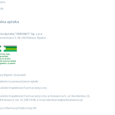
orie
uły
alna apteka
ta Apteka "ZDROWIT" Sp. z o.o
iamentowa 3, 44-240 Piekary Śląskie
wy Rejestr Zezwoleń
lenie na prowadzenie apteki
ódzki Inspektorat Farmaceutyczny
ódzki Inspektorat Farmaceutyczny w Katowicach, ul. Raciborska 15,
4 Katowice, tel. 32 208 74 68, e-mail sekretariat@wif.katowice.pl
tyn Informacji Publicznej GIF