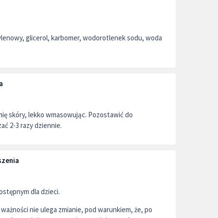
etylenowy, glicerol, karbomer, wodorotlenek sodu, woda
a
nię skóry, lekko wmasowując. Pozostawić do
ć 2-3 razy dziennie.
szenia
stępnym dla dzieci.
ważności nie ulega zmianie, pod warunkiem, że, po