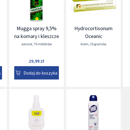
Mugga spray 9,5%
Hydrocortisonum
na komary i kleszcze
Oceanic
aerozol
,
75 mililitrów
krem
,
15 gramów
29,99 zł
a
Dodaj do koszyka