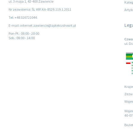
ul. 3 maja 1, 42-400 Zawiercie
Kateg
Nr zezwolenia: ŚL WIF.KA-8529.119.1.2011
Artyk
Tel: +48 326721044
Leg
E-mail: internet.zawiercie@aptekizdrowit.pl
Pon-Pt.
: 08:00 - 20:00
Sob.
: 08:00 - 14:00
Czwar
ul. D
Krajo
Zezwo
Wojew
Wojew
40-07
Biule