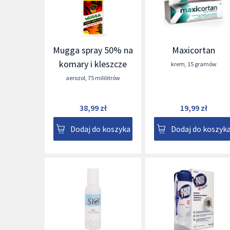
Mugga spray 50% na
Maxicortan
komary i kleszcze
krem
,
15 gramów
aerozol
,
75 mililitrów
38,99 zł
19,99 zł
Dodaj do koszyka
Dodaj do koszyk