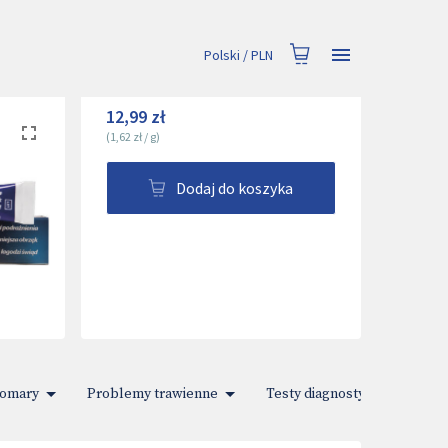
Polski
/
PLN
12,99 zł
(
1,62 zł
/
g
)
Dodaj do koszyka
komary
Problemy trawienne
Testy diagnostyczne