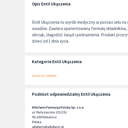
Opis Entil Ukąszenia
Entil Ukąszenia to wyrób medyczny w postaci żelu na 
owadów. Zawiera opatentowaną formułę składników, 
obrzęk, złagodzić świąd i podrażnienia. Produkt przezn
dzieci od 1 dnia życia.
Kategorie Entil Ukąszenia
KLESZCZE I KOMARY
Podmiot odpowiedzialny Entil Ukąszenia
Aflofarm Farmacja Polska Sp. z o.o.
ul. Partyzancka 133/151
95-200
Pabianice
Polska
aflofarm@aflofarm.pl