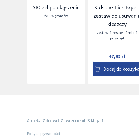
SIO żel po ukąszeniu
Kick the Tick Exper
zestaw do usuwani
żel
,
25 gramów
kleszczy
zestaw
,
1 zestaw: 9 ml + 1
przyrząd
47,99 zł
Dodaj do koszyk
Apteka Zdrowit Zawiercie ul. 3 Maja 1
Polityka prywatności