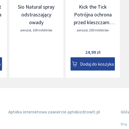
t
Sio Natural spray
Kick the Tick
a
odstraszający
Potrójna ochrona
owady
przed kleszczami,
komarami i
aerozol
,
100 mililitrów
aerozol
,
200 mililitrów
meszkami
24,99 zł
a
Dodaj do koszyka
Apteka internetowa
zawiercie.aptekizdrowit.pl
Głó
Blog