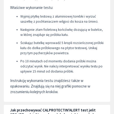
Właściwe wykonanie testu:
Wyjmij płytkę testową z aluminiowej torebki i wyrzuć
saszetkę z pochłaniaczem wilgoci do kosza na śmieci.
Następnie złam fioletową końcówkę dozującą w butelce,
w której znajduje się próbka kału.
Ściskając butelkę wprowadź 5 kropli rozcieńczonej próbki
kału do dołka próbkowego na płytce testowej. Unikaj
przy tym pęcherzyków powietrza.
Po 10 minutach od momentu dodania próbki można
odczytać wynik. Nie należy interpretować wyniku testu po
upływie 15 minut od dodania próbki.
Instrukcję wykonania testu znajdziesz także w
opakowaniu. Znajdują się na niej grafiki pomocne w
zrozumieniu kolejnych kroków.
Jak przechowywać CALPROTECTIN'ALERT test jelit