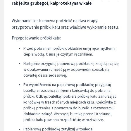
rak jelita grubego), kalprotektyna w kale
Wykonanie testu można podzielić na dwa etapy:
przygotowanie próbki kału oraz właściwe wykonanie testu.
Przygotowanie próbki kału:
Przed pobraniem próbki dokładnie umyj ręce mydłem i
ciepłą wodą. Osusz je czystym ręcznikiem.
Następnie przygotuj papierową podkładkę znajdującą się
w opakowaniu i umieść ją w odpowiedni sposób na
otwartej desce sedesowej.
Po wypróżnieniu na papierową podkładkę przygotuj
butelkę z rozcieńczalnikiem i końcówką do pobrania
próbki. Odkręć butelkę i pobierz próbkę kału zanurzając
końcówkę w trzech różnych miejscach kału. Końcówkę z
próbką przenieś z powrotem do butelki z roztworem i
dokładnie zakręć. Wstrząsaj butelką przez 10 sekund,
próbka kału powinna rozpuścić się w roztworze.
Papierową podkładkę zutylizuj w toalecie.