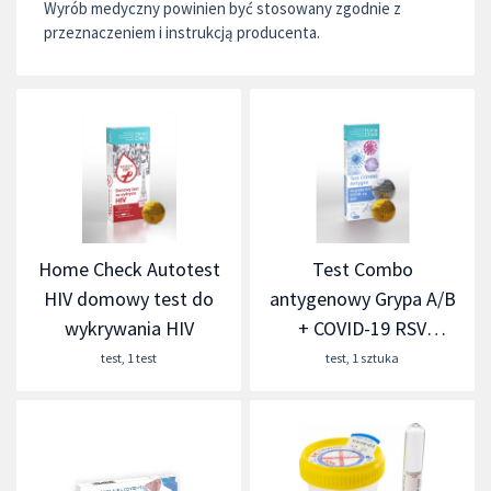
Wyrób medyczny powinien być stosowany zgodnie z
przeznaczeniem i instrukcją producenta.
Home Check Autotest
Test Combo
HIV domowy test do
antygenowy Grypa A/B
wykrywania HIV
+ COVID-19 RSV
Milapharm
test
,
1 test
test
,
1 sztuka