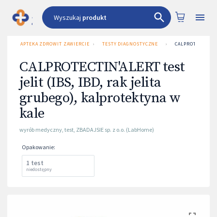
Wyszukaj
produkt
APTEKA ZDROWIT ZAWIERCIE UL. 3 MAJA 1
›
TESTY DIAGNOSTYCZNE
›
CALPROTECTIN'AL
CALPROTECTIN'ALERT test
jelit (IBS, IBD, rak jelita
grubego), kalprotektyna w
kale
wyrób medyczny
,
test
,
ZBADAJSIE sp. z o.o. (LabHome)
Opakowanie
:
1 test
niedostępny