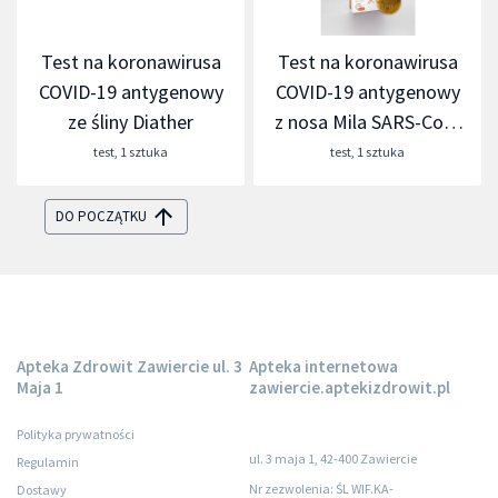
Test na koronawirusa
Test na koronawirusa
COVID-19 antygenowy
COVID-19 antygenowy
ze śliny Diather
z nosa Mila SARS-CoV-
2
test
,
1 sztuka
test
,
1 sztuka
DO POCZĄTKU
Apteka Zdrowit Zawiercie ul. 3
Apteka internetowa
Maja 1
zawiercie.aptekizdrowit.pl
Polityka prywatności
ul. 3 maja 1, 42-400 Zawiercie
Regulamin
Nr zezwolenia: ŚL WIF.KA-
Dostawy