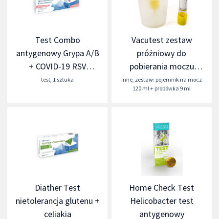
Test Combo
Vacutest zestaw
antygenowy Grypa A/B
próżniowy do
+ COVID-19 RSV
pobierania moczu
Diather
sterylny
test
,
1 sztuka
inne
,
zestaw: pojemnik na mocz
120 ml + probówka 9 ml
Diather Test
Home Check Test
nietolerancja glutenu +
Helicobacter test
celiakia
antygenowy