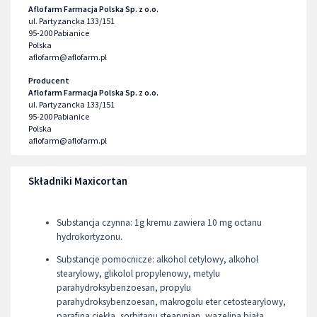
Aflofarm Farmacja Polska Sp. z o.o.
ul. Partyzancka 133/151
95-200
Pabianice
Polska
aflofarm@aflofarm.pl
Producent
Aflofarm Farmacja Polska Sp. z o.o.
ul. Partyzancka 133/151
95-200
Pabianice
Polska
aflofarm@aflofarm.pl
Składniki Maxicortan
Substancja czynna: 1g kremu zawiera 10 mg octanu
hydrokortyzonu.
Substancje pomocnicze: alkohol cetylowy, alkohol
stearylowy, glikolol propylenowy, metylu
parahydroksybenzoesan, propylu
parahydroksybenzoesan, makrogolu eter cetostearylowy,
parafina ciekła, sorbitanu stearynian, wazelina biała,