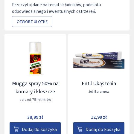
Przeczytaj dane na temat składników, podmiotu
odpowiedzialnego i ewentualnych ostrzeżeń.
OTWÓRZ ULOTKĘ
Mugga spray 50% na
Entil Ukąszenia
komary i kleszcze
żel
,
8 gramów
aerozol
,
75 mililitrów
38,99 zł
12,99 zł
Dodaj do koszyka
Dodaj do koszyka