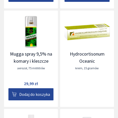
Mugga spray 9,5% na
Hydrocortisonum
komary i kleszcze
Oceanic
aerozol
,
75 mililitrów
krem
,
15 gramów
29,99 zł
Dodaj do koszyka