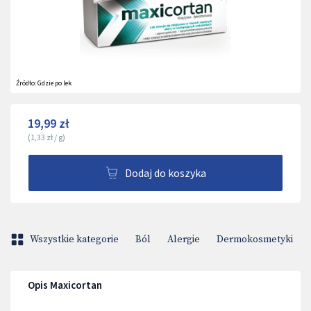
Źródło:
Gdzie po lek
19,99 zł
(
1,33 zł
/
g
)
Dodaj do koszyka
Wszystkie kategorie
Ból
Alergie
Dermokosmetyki
Opis Maxicortan