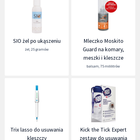
SIO żel po ukąszeniu
Mleczko Moskito
Guard na komary,
żel
,
25 gramów
meszki i kleszcze
balsam
,
75 mililitrów
Trix lasso do usuwania
Kick the Tick Expert
kleszczy
zestaw do usuwania