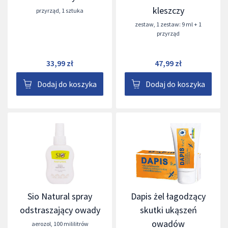
kleszczy
przyrząd
,
1 sztuka
zestaw
,
1 zestaw: 9 ml + 1
przyrząd
33,99 zł
47,99 zł
Dodaj do koszyka
Dodaj do koszyka
Sio Natural spray
Dapis żel łagodzący
odstraszający owady
skutki ukąszeń
owadów
aerozol
,
100 mililitrów