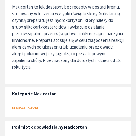
Maxicortan to lek dostępny bez recepty w postaci kremu,
stosowany w leczeniu wysypki i świądu skóry. Substancją
czynną preparatu jest hydrokortyzon, który należy do
grupy glikokortykosteroidów i wykazuje działanie
przeciwzapalne, przeciwświądowe i obkurczające naczynia
krwionośne. Preparat stosuje się w celu złagodzenia reakcji
alergicznych po ukąszeniu lub użądleniu przez owady,
alergii pokarmowej czy łagodząco przy atopowym
zapaleniu skóry. Przeznaczony dla dorosłych i dzieci od 12.
roku życia.
Kategorie Maxicortan
KLESZCZE I KOMARY
Podmiot odpowiedzialny Maxicortan