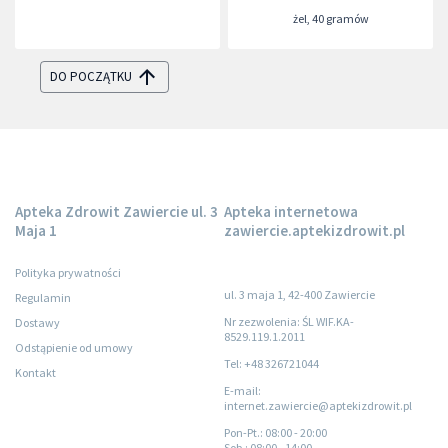
żel
,
40 gramów
DO POCZĄTKU
Apteka Zdrowit Zawiercie ul. 3
Apteka internetowa
Maja 1
zawiercie.aptekizdrowit.pl
Polityka prywatności
ul. 3 maja 1, 42-400 Zawiercie
Regulamin
Nr zezwolenia: ŚL WIF.KA-
Dostawy
8529.119.1.2011
Odstąpienie od umowy
Tel: +48 326721044
Kontakt
E-mail:
internet.zawiercie@aptekizdrowit.pl
Pon-Pt.
: 08:00 - 20:00
Sob.
: 08:00 - 14:00