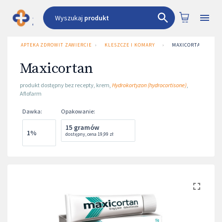
Wyszukaj
produkt
APTEKA ZDROWIT ZAWIERCIE UL. 3 MAJA 1
›
KLESZCZE I KOMARY
›
MAXICORTAN
Maxicortan
produkt dostępny bez recepty
,
krem
,
Hydrokortyzon (hydrocortisone)
,
Aflofarm
Dawka
:
Opakowanie
:
15 gramów
1%
dostępny
,
cena
19,99 zł