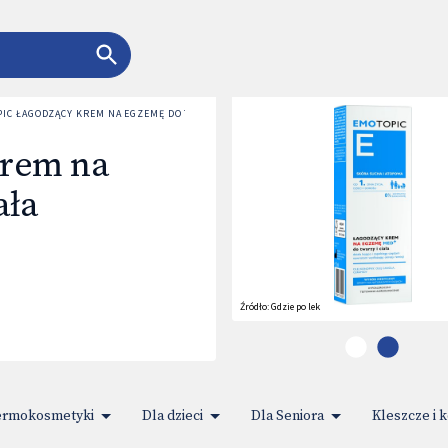
IC ŁAGODZĄCY KREM NA EGZEMĘ DO TWARZY I CIAŁA
krem na
ała
Źródło:
Gdzie po lek
rmokosmetyki
Dla dzieci
Dla Seniora
Kleszcze i 