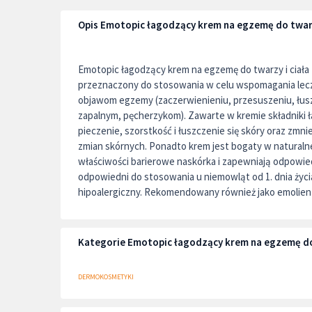
Opis Emotopic łagodzący krem na egzemę do twarz
Emotopic łagodzący krem na egzemę do twarzy i ciał
przeznaczony do stosowania w celu wspomagania lecz
objawom egzemy (zaczerwienieniu, przesuszeniu, łusz
zapalnym, pęcherzykom). Zawarte w kremie składniki 
pieczenie, szorstkość i łuszczenie się skóry oraz zmni
zmian skórnych. Ponadto krem jest bogaty w naturalne
właściwości barierowe naskórka i zapewniają odpowie
odpowiedni do stosowania u niemowląt od 1. dnia życia,
hipoalergiczny. Rekomendowany również jako emolien
Kategorie Emotopic łagodzący krem na egzemę do 
DERMOKOSMETYKI