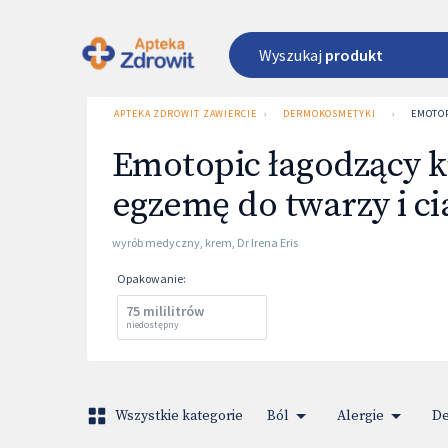
Wyszukaj
produkt
APTEKA ZDROWIT ZAWIERCIE UL. 3 MAJA 1
›
DERMOKOSMETYKI
›
EMOTOP
Emotopic łagodzący 
egzemę do twarzy i ci
wyrób medyczny
,
krem
,
Dr Irena Eris
Opakowanie
:
75 mililitrów
niedostępny
Wszystkie kategorie
Ból
Alergie
De