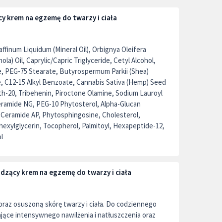
y krem na egzemę do twarzy i ciała
ffinum Liquidum (Mineral Oil), Orbignya Oleifera
la) Oil, Caprylic/Capric Triglyceride, Cetyl Alcohol,
e, PEG-75 Stearate, Butyrospermum Parkii (Shea)
 C12-15 Alkyl Benzoate, Cannabis Sativa (Hemp) Seed
eth-20, Tribehenin, Piroctone Olamine, Sodium Lauroyl
, Ceramide NG, PEG-10 Phytosterol, Alpha-Glucan
 Ceramide AP, Phytosphingosine, Cholesterol,
exylglycerin, Tocopherol, Palmitoyl, Hexapeptide-12,
l
dzący krem na egzemę do twarzy i ciała
raz osuszoną skórę twarzy i ciała. Do codziennego
ące intensywnego nawilżenia i natłuszczenia oraz