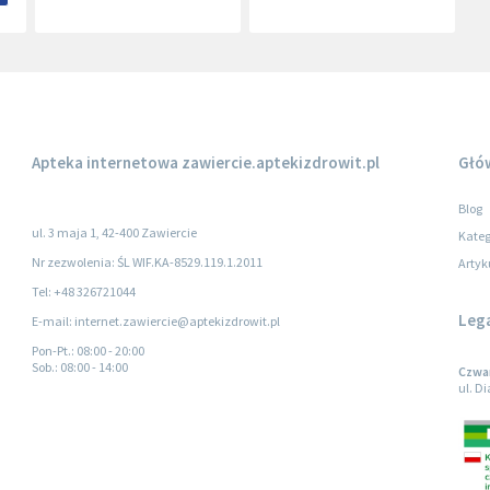
Apteka internetowa
zawiercie.aptekizdrowit.pl
Głó
Blog
ul. 3 maja 1, 42-400 Zawiercie
Kateg
Nr zezwolenia: ŚL WIF.KA-8529.119.1.2011
Artyk
Tel: +48 326721044
Leg
E-mail: internet.zawiercie@aptekizdrowit.pl
Pon-Pt.
: 08:00 - 20:00
Sob.
: 08:00 - 14:00
Czwar
ul. D