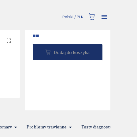
Polski
/
PLN
■■
Dodaj do koszyka
komary
Problemy trawienne
Testy diagnostyczne