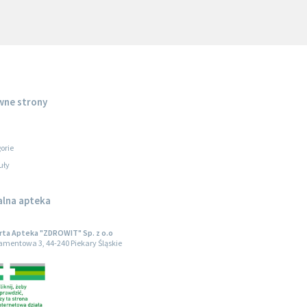
wne strony
orie
uły
alna apteka
ta Apteka "ZDROWIT" Sp. z o.o
iamentowa 3, 44-240 Piekary Śląskie