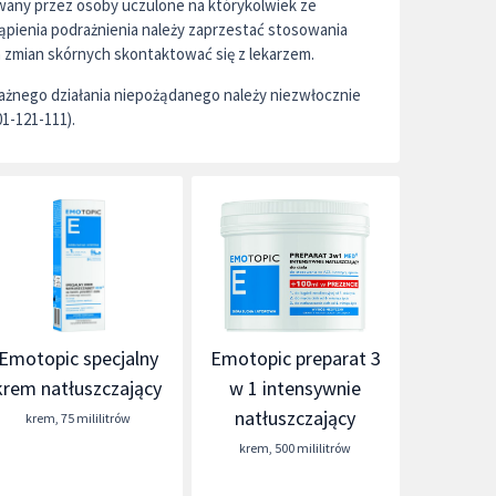
wany przez osoby uczulone na którykolwiek ze
pienia podrażnienia należy zaprzestać stosowania
a zmian skórnych skontaktować się z lekarzem.
żnego działania niepożądanego należy niezwłocznie
01-121-111).
Emotopic specjalny
Emotopic preparat 3
krem natłuszczający
w 1 intensywnie
natłuszczający
krem
,
75 mililitrów
krem
,
500 mililitrów