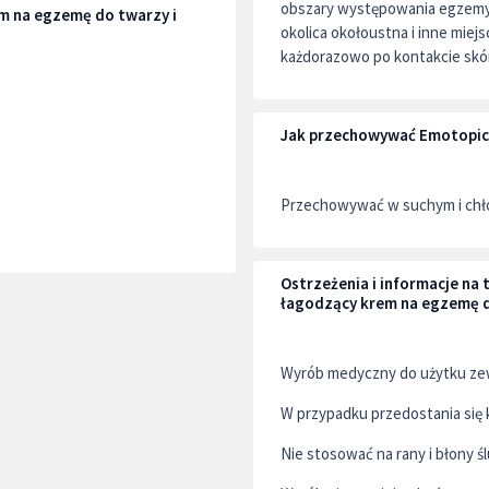
obszary występowania egzemy: dł
m na egzemę do twarzy i
okolica okołoustna i inne miejs
każdorazowo po kontakcie skó
Jak przechowywać Emotopic 
Przechowywać w suchym i chło
Ostrzeżenia i informacje n
łagodzący krem na egzemę do
Wyrób medyczny do użytku ze
W przypadku przedostania się 
Nie stosować na rany i błony ś