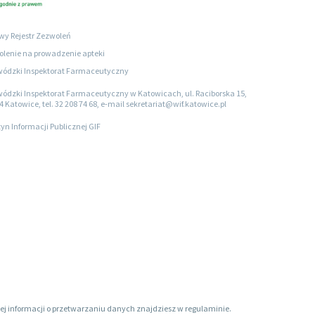
wy Rejestr Zezwoleń
lenie na prowadzenie apteki
ódzki Inspektorat Farmaceutyczny
ódzki Inspektorat Farmaceutyczny w Katowicach, ul. Raciborska 15,
4 Katowice, tel. 32 208 74 68, e-mail sekretariat@wif.katowice.pl
tyn Informacji Publicznej GIF
ięcej informacji o przetwarzaniu danych znajdziesz w regulaminie.