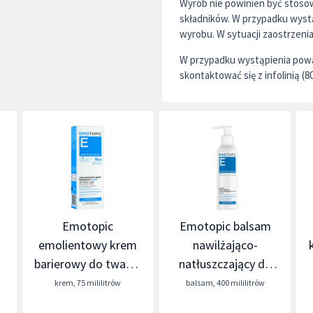
Wyrób nie powinien być stoso
składników. W przypadku wystą
wyrobu. W sytuacji zaostrzeni
W przypadku wystąpienia powa
skontaktować się z infolinią (8
Emotopic
Emotopic balsam
emolientowy krem
nawilżająco-
barierowy do twarzy
natłuszczający do
i ciała
ciała
krem
,
75 mililitrów
balsam
,
400 mililitrów