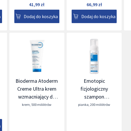
41,99 zł
66,99 zł
a
Dodaj do koszyka
Dodaj do koszyka
Bioderma Atoderm
Emotopic
Creme Ultra krem
fizjologiczny
wzmacniający do
szampon
skóry suchej
nawilżający w piance
krem
,
500 mililitrów
pianka
,
200 mililitrów
a