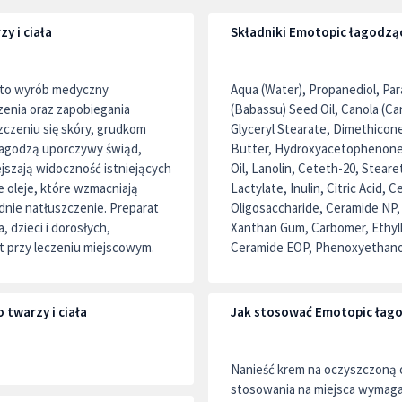
y i ciała
Składniki Emotopic łagodząc
a to wyrób medyczny
Aqua (Water), Propanediol, Para
enia oraz zapobiegania
(Babassu) Seed Oil, Canola (Cano
czeniu się skóry, grudkom
Glyceryl Stearate, Dimethicon
łagodzą uporczywy świąd,
Butter, Hydroxyacetophenone,
ejszają widoczność istniejących
Oil, Lanolin, Ceteth-20, Stear
 oleje, które wzmacniają
Lactylate, Inulin, Citric Acid
dnie natłuszczenie. Preparat
Oligosaccharide, Ceramide NP,
 dzieci i dorosłych,
Xanthan Gum, Carbomer, Ethylh
t przy leczeniu miejscowym.
Ceramide EOP, Phenoxyethano
twarzy i ciała
Jak stosować Emotopic łago
Nanieść krem na oczyszczoną o
stosowania na miejsca wymagaj