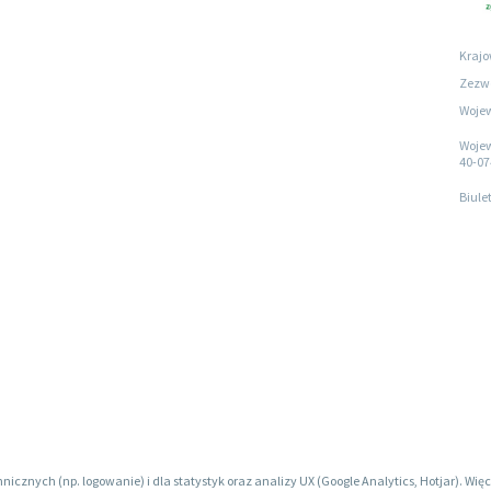
Krajo
Zezwo
Wojew
Wojew
40-07
Biule
hnicznych (np. logowanie) i dla statystyk oraz analizy UX (Google Analytics, Hotjar). W