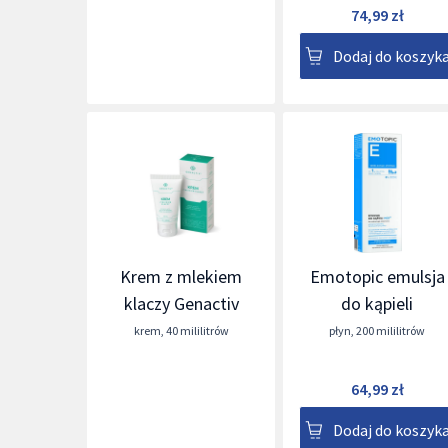
74,99 zł
Dodaj do koszyk
Krem z mlekiem
Emotopic emulsja
klaczy Genactiv
do kąpieli
krem
,
40 mililitrów
płyn
,
200 mililitrów
64,99 zł
Dodaj do koszyk