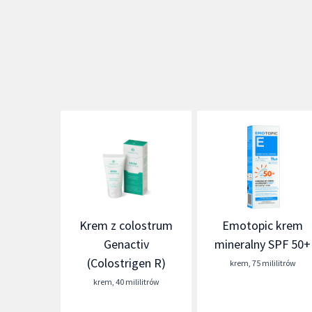
Krem z colostrum
Emotopic krem
Genactiv
mineralny SPF 50+
(Colostrigen R)
krem
,
75 mililitrów
krem
,
40 mililitrów