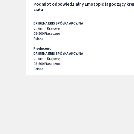
Podmiot odpowiedzialny Emotopic łagodzący kre
ciała
DR IRENA ERIS SPÓŁKA AKCYJNA
ul. Armii Krajowej
05-500
Piaseczno
Polska
Producent
DR IRENA ERIS SPÓŁKA AKCYJNA
ul. Armii Krajowej
05-500
Piaseczno
Polska