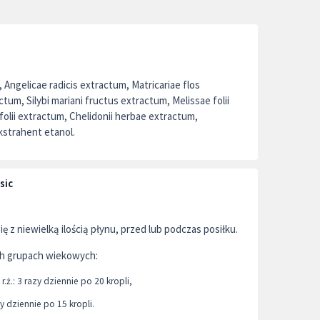
 Angelicae radicis extractum, Matricariae flos
tum, Silybi mariani fructus extractum, Melissae folii
olii extractum, Chelidonii herbae extractum,
ekstrahent etanol.
sic
 z niewielką ilością płynu, przed lub podczas posiłku.
h grupach wiekowych:
r.ż.: 3 razy dziennie po 20 kropli,
zy dziennie po 15 kropli.