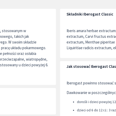
Składniki Iberogast Classic
ty, stosowanym w
Iberis amara herbae extractum,
owego, takich jak
extractum, Carvi fructus extrac
iwego. W swoim składzie
extractum, Menthae piperitae f
h pracę układu pokarmowego.
Liquiritiae radicis extractum, 
e pełności oraz osłabia
 przeciwzapalne, wiatropędne,
 stosowany u dzieci powyżej 6.
Jak stosować Iberogast Clas
Iberogast powinno stosować się
Dawkowanie w poszczególnyc
dorośli i dzieci powyżej 12 
dzieci od 6 do 12 r.ż.: 3 ra