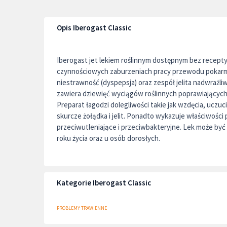
Opis Iberogast Classic
Iberogast jet lekiem roślinnym dostępnym bez recep
czynnościowych zaburzeniach pracy przewodu pokarm
niestrawność (dyspepsja) oraz zespół jelita nadwrażl
zawiera dziewięć wyciągów roślinnych poprawiającyc
Preparat łagodzi dolegliwości takie jak wzdęcia, uczuci
skurcze żołądka i jelit. Ponadto wykazuje właściwości
przeciwutleniające i przeciwbakteryjne. Lek może być
roku życia oraz u osób dorosłych.
Kategorie Iberogast Classic
PROBLEMY TRAWIENNE