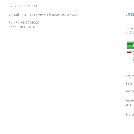
Tel: +48 326721044
Leg
E-mail: internet.zawiercie@aptekizdrowit.pl
Pon-Pt.
: 08:00 - 20:00
Sob.
: 08:00 - 14:00
Czwar
ul. D
Krajo
Zezwo
Wojew
Wojew
40-07
Biule