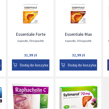
Essentiale Forte
Essentiale Max
kapsułki
,
50 kapsułek
kapsułki
,
30 kapsułek
31,99 zł
32,99 zł
a
Dodaj do koszyka
Dodaj do koszyka