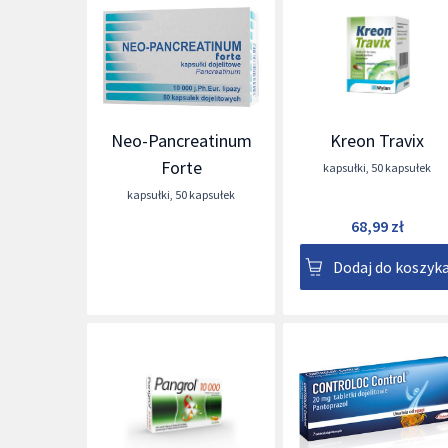
Neo-Pancreatinum
Kreon Travix
Forte
kapsułki
,
50 kapsułek
kapsułki
,
50 kapsułek
68,99 zł
Dodaj do koszyk