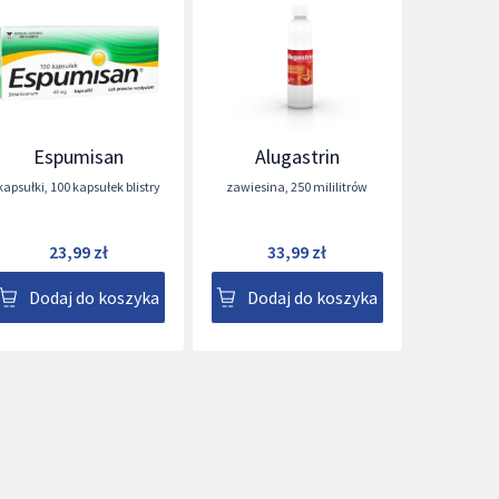
Espumisan
Alugastrin
kapsułki
,
100 kapsułek blistry
zawiesina
,
250 mililitrów
23,99 zł
33,99 zł
Dodaj do koszyka
Dodaj do koszyka