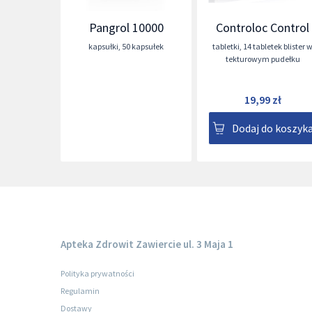
Pangrol 10000
Controloc Control
kapsułki
,
50 kapsułek
tabletki
,
14 tabletek blister 
tekturowym pudełku
19,99 zł
Dodaj do koszyk
Apteka Zdrowit Zawiercie ul. 3 Maja 1
Polityka prywatności
Regulamin
Dostawy