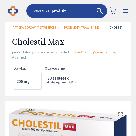
Wyszukaj
produkt
APTEKA ZDROWIT ZAWIERCIE UL. 3 MAJA 1
›
PROBLEMY TRAWIENNE
›
CHOLESTIL MAX
Cholestil Max
produkt dostępny bez recepty
,
tabletki
,
Hymekromon (hymecromone)
,
Adamed
Dawka
:
Opakowanie
:
30 tabletek
200 mg
dostępny
,
cena
39,99 zł