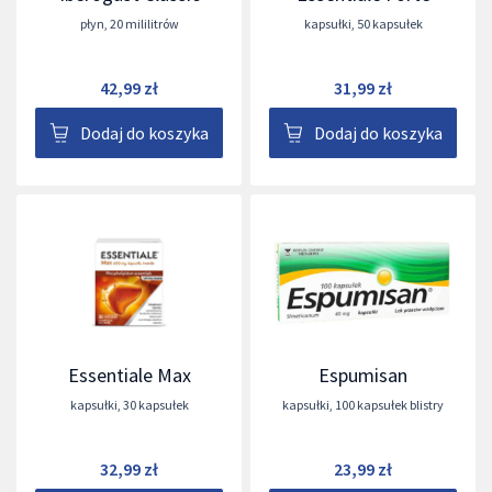
płyn
,
20 mililitrów
kapsułki
,
50 kapsułek
42,99 zł
31,99 zł
Dodaj do koszyka
Dodaj do koszyka
Essentiale Max
Espumisan
kapsułki
,
30 kapsułek
kapsułki
,
100 kapsułek blistry
32,99 zł
23,99 zł