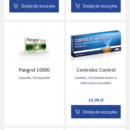
Dodaj do koszyka
Dodaj do koszyka
Pangrol 10000
Controloc Control
kapsułki
,
50 kapsułek
tabletki
,
14 tabletek blister w
tekturowym pudełku
19,99 zł
Dodaj do koszyka