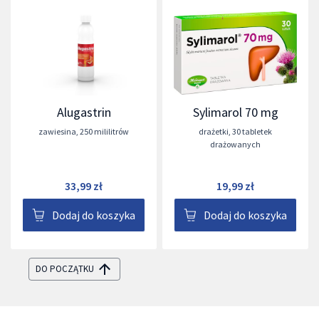
Alugastrin
Sylimarol 70 mg
zawiesina
,
250 mililitrów
drażetki
,
30 tabletek
drażowanych
33,99 zł
19,99 zł
Dodaj do koszyka
Dodaj do koszyka
DO POCZĄTKU