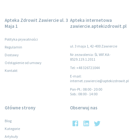
Apteka Zdrowit Zawiercie ul. 3
Apteka internetowa
Maja 1
zawiercie.aptekizdrowit.pl
Polityka prywatności
ul. 3 maja 1, 42-400 Zawiercie
Regulamin
Nr zezwolenia: ŚL WIF.KA-
Dostawy
8529.119.1.2011
Odstąpienie od umowy
Tel: +48 326721044
Kontakt
E-mail:
internet.zawiercie@aptekizdrowit.pl
Pon-Pt.
: 08:00 - 20:00
Sob.
: 08:00 - 14:00
Główne strony
Obserwuj nas
Blog
Kategorie
Artykuły