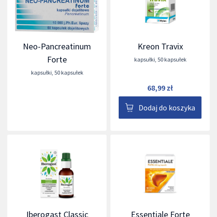
Neo-Pancreatinum
Kreon Travix
Forte
kapsułki
,
50 kapsułek
kapsułki
,
50 kapsułek
68,99 zł
Dodaj do koszyka
Iberogast Classic
Essentiale Forte