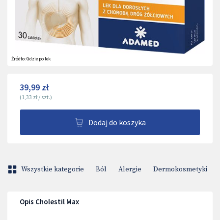
Źródło:
Gdzie po lek
39,99 zł
(
1,33 zł
/
szt.
)
Dodaj do koszyka
Wszystkie kategorie
Ból
Alergie
Dermokosmetyki
Opis Cholestil Max